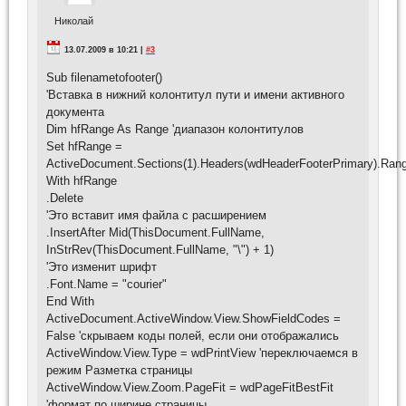
Николай
13.07.2009 в 10:21 |
#3
Sub filenametofooter()
'Вставка в нижний колонтитул пути и имени активного
документа
Dim hfRange As Range 'диапазон колонтитулов
Set hfRange =
ActiveDocument.Sections(1).Headers(wdHeaderFooterPrimary).Ran
With hfRange
.Delete
'Это вставит имя файла с расширением
.InsertAfter Mid(ThisDocument.FullName,
InStrRev(ThisDocument.FullName, "\") + 1)
'Это изменит шрифт
.Font.Name = "courier"
End With
ActiveDocument.ActiveWindow.View.ShowFieldCodes =
False 'скрываем коды полей, если они отображались
ActiveWindow.View.Type = wdPrintView 'переключаемся в
режим Разметка страницы
ActiveWindow.View.Zoom.PageFit = wdPageFitBestFit
'формат по ширине страницы