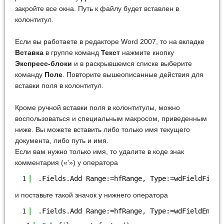
закройте все окна. Путь к файлу будет вставлен в
колонтитул.
Если вы работаете в редакторе Word 2007, то на вкладке
Вставка
в группе команд
Текст
нажмите кнопку
Экспресс-блоки
и в раскрывшемся списке выберите
команду
Поле
. Повторите вышеописанные действия для
вставки поля в колонтитул.
Кроме ручной вставки поля в колонтитулы, можно
воспользоваться и специальным макросом, приведенным
ниже. Вы можете вставить либо только имя текущего
документа, либо путь и имя.
Если вам нужно только имя, то удалите в коде знак
комментария («'») у оператора
1
.Fields.Add Range:=hfRange, Type:=wdFieldFileN
и поставьте такой значок у нижнего оператора
1
.Fields.Add Range:=hfRange, Type:=wdFieldEmpty