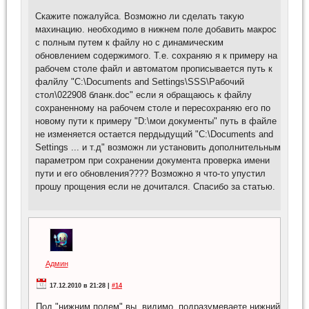
Скажите пожалуйса. Возможно ли сделать такую
махинацию. необходимо в нижнем поле добавить макрос
с полным путем к файлу но с динамическим
обновлением содержимого. Т.е. сохраняю я к примеру на
рабочем столе файл и автоматом прописывается путь к
фалйлу "C:\Documents and Settings\SSS\Рабочий
стол\022908 бланк.doc" если я обращаюсь к файлу
сохраненному на рабочем столе и пересохраняю его по
новому пути к примеру "D:\мои документы" путь в файле
не изменяется остается пердыдущий "C:\Documents and
Settings ... и т.д" возможн ли установить дополнительным
параметром при сохранении документа проверка имени
пути и его обновления???? Возможно я что-то упустил
прошу прощения если не дочитался. Спасибо за статью.
Админ
17.12.2010 в 21:28 |
#14
Под "нижним полем" вы, видимо, подразумеваете нижний