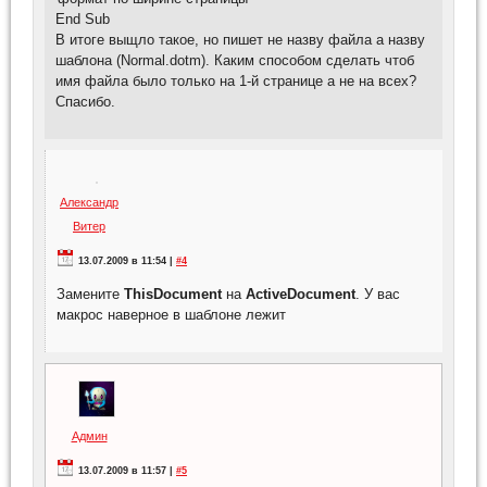
End Sub
В итоге выщло такое, но пишет не назву файла а назву
шаблона (Normal.dotm). Каким способом сделать чтоб
имя файла было только на 1-й странице а не на всех?
Спасибо.
Александр
Витер
13.07.2009 в 11:54 |
#4
Замените
ThisDocument
на
ActiveDocument
. У вас
макрос наверное в шаблоне лежит
Админ
13.07.2009 в 11:57 |
#5