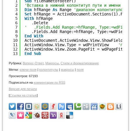
1
Sub
filenametofooter()
2
'Вставка в нижний колонтитул пути и имени акт
3
Dim
hfRange 
As
Range 
'диапазон колонтитулов
4
Set
hfRange = ActiveDocument.Sections(1).Foot
5
With
hfRange
6
.Delete
7
'   .Fields.Add Range:=hfRange, Type:=wdField
8
.Fields.Add Range:=hfRange, Type:=wdFieldE
9
End
With
10
ActiveDocument.ActiveWindow.View.ShowFieldCod
11
ActiveWindow.View.Type = wdPrintView    
'пере
12
ActiveWindow.View.Zoom.PageFit = wdPageFitBes
13
End
Sub
Рубрика:
Вопрос-Ответ
,
Макросы
,
Стили и форматирование
Метки:
ключи поля
|
колонтитулы
|
макросы
|
поля
Просмотров:
67193
Подписаться на
комментарии по RSS
Версия для печати
[
Ссылки на статью
]