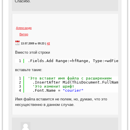
Спасибо.
Александр
Витер
13.07.2009 в 09:23 |
#2
Вместо этой строки
1
.Fields.Add Range:=hfRange, Type:=wdFieldEm
вставьте такие:
1
'Это вставит имя файла с расширением
2
.InsertAfter Mid(ThisDocument.FullName, I
3
'Это изменит шрифт
4
.Font.Name = 
"courier"
Имя файла вставится не полем, но, думаю, что это
несущественно в данном случае.