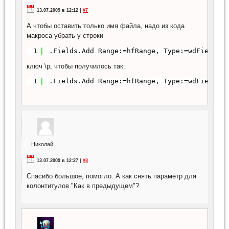
13.07.2009 в 12:12 |
#7
А чтобы оставить только имя файла, надо из кода
макроса убрать у строки
1
.Fields.Add Range:=hfRange, Type:=wdFieldFi
ключ \р, чтобы получилось так:
1
.Fields.Add Range:=hfRange, Type:=wdFieldFi
Николай
13.07.2009 в 12:27 |
#8
Спасибо большое, помогло. А как снять параметр для
колонтитулов "Как в предыдущем"?