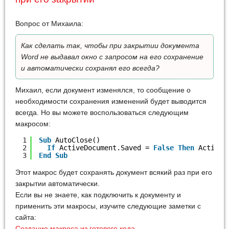
Вопрос от Михаила:
Как сделать так, чтобы при закрытии документа
Word не выдавал окно с запросом на его сохранение
и автоматически сохранял его всегда?
Михаил, если документ изменялся, то сообщение о
необходимости сохранения изменений будет выводится
всегда. Но вы можете воспользоваться следующим
макросом:
1
Sub
AutoClose()
2
If
ActiveDocument.Saved = 
False
Then
ActiveD
3
End
Sub
Этот макрос будет сохранять документ всякий раз при его
закрытии автоматически.
Если вы не знаете, как подключить к документу и
применить эти макросы, изучите следующие заметки с
сайта:
Создание макроса из готового кода