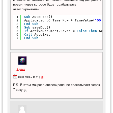
время, через которое будет срабатывать
автосохранение):
1
Sub
AutoExec()
2
Application.OnTime Now + TimeValue(
"00:00:0
3
End
Sub
4
Sub
saveDoc()
5
If
ActiveDocument.Saved = 
False
Then
Active
6
Call
AutoExec
7
End
Sub
Админ
23.09.2009 в 19:11 |
#8
P.S. В этом макросе автосохранение срабатывает через
7 секунд.