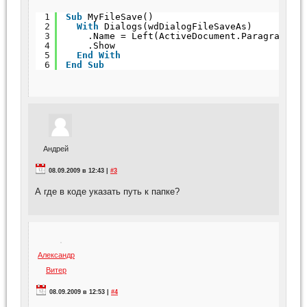
1
Sub
MyFileSave()
2
With
Dialogs(wdDialogFileSaveAs)
3
.Name = Left(ActiveDocument.Paragraphs(
4
.Show
5
End
With
6
End
Sub
Андрей
08.09.2009 в 12:43 |
#3
А где в коде указать путь к папке?
Александр
Витер
08.09.2009 в 12:53 |
#4