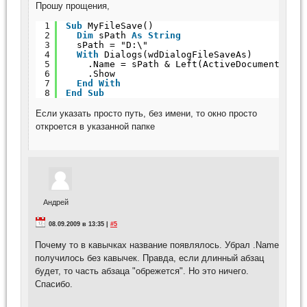
Прошу прощения,
1
Sub
MyFileSave()
2
Dim
sPath 
As
String
3
sPath = "D:\"
4
With
Dialogs(wdDialogFileSaveAs)
5
.Name = sPath & Left(ActiveDocument.Par
6
.Show
7
End
With
8
End
Sub
Если указать просто путь, без имени, то окно просто
откроется в указанной папке
Андрей
08.09.2009 в 13:35 |
#5
Почему то в кавычках название появлялось. Убрал .Name
получилось без кавычек. Правда, если длинный абзац
будет, то часть абзаца "обрежется". Но это ничего.
Спасибо.