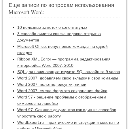
Еще записи по вопросам использования
Microsoft Word:
10 полезных заметок о колонтитулах
3 способа очистки списка недавно открытых
документов
Microsoft Office: популярные команды на одной
вкладке
Ribbon XML Editor — программа редактирования
интерфейса Word 2007, 2010
SQL для начинающих: изучите SQL онлайн за 9 часов
Word 2007: добавляем свою вкладку и свои команды
Word 2007: полотно, рисунки, линии
Word 2007: смена формата сохранения файла
Word 97 - решение проблемы с отображением
символов на линейке
Word 97. Слияние документов как один из способов
упростить свою работу
WordExpert.ru - практические инструкции и советы по
работе в Microsoft Word