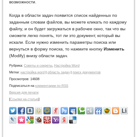
возможности.
Когда в области задач появится список найденных по
заданным словам файлов, вы можете кликать по каждому
файлу, и он будет загружаться в рабочее окно, так что вы
сможете легко понять, тот ли это документ, который вы
искали. Если нужно изменить параметры поиска или
вернуться в форму поиска, то нажмите кнопку
Изменить
(Modify) внизу области задач.
Рубрика:
Советы и cекреты
,
Настройка Word
Метки:
настройка word
|
область задач
|
поиск документов
Просмотров:
14608
Подписаться на
комментарии по RSS
Версия для печати
[
Ссылки на статью
]