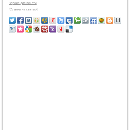
Версия для печати
[
Ссылки на статью
]