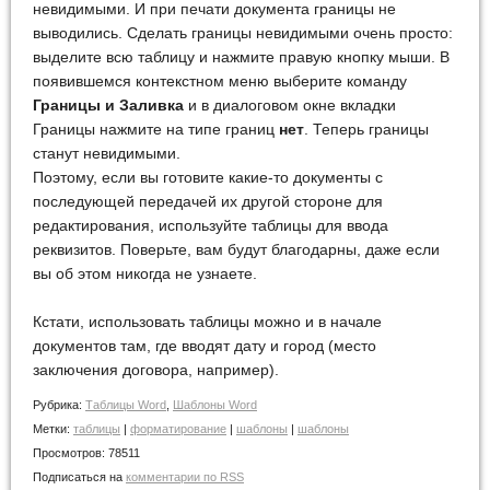
невидимыми. И при печати документа границы не
выводились. Сделать границы невидимыми очень просто:
выделите всю таблицу и нажмите правую кнопку мыши. В
появившемся контекстном меню выберите команду
Границы и Заливка
и в диалоговом окне вкладки
Границы нажмите на типе границ
нет
. Теперь границы
станут невидимыми.
Поэтому, если вы готовите какие-то документы с
последующей передачей их другой стороне для
редактирования, используйте таблицы для ввода
реквизитов. Поверьте, вам будут благодарны, даже если
вы об этом никогда не узнаете.
Кстати, использовать таблицы можно и в начале
документов там, где вводят дату и город (место
заключения договора, например).
Рубрика:
Таблицы Word
,
Шаблоны Word
Метки:
таблицы
|
форматирование
|
шаблоны
|
шаблоны
Просмотров:
78511
Подписаться на
комментарии по RSS