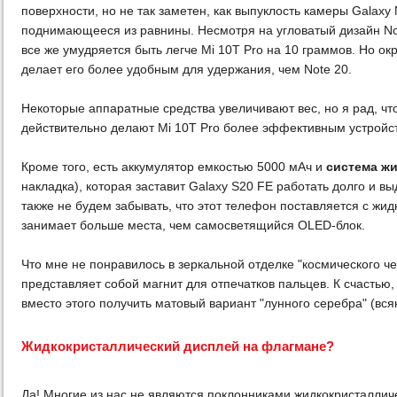
поверхности, но не так заметен, как выпуклость камеры Galaxy N
поднимающееся из равнины. Несмотря на угловатый дизайн Not
все же умудряется быть легче Mi 10T Pro на 10 граммов. Но ок
делает его более удобным для удержания, чем Note 20.
Некоторые аппаратные средства увеличивают вес, но я рад, что
действительно делают Mi 10T Pro более эффективным устройс
Кроме того, есть аккумулятор емкостью 5000 мАч и
система ж
накладка), которая заставит Galaxy S20 FE работать долго и в
также не будем забывать, что этот телефон поставляется с жи
занимает больше места, чем самосветящийся OLED-блок.
Что мне не понравилось в зеркальной отделке "космического чер
представляет собой магнит для отпечатков пальцев. К счастью, 
вместо этого получить матовый вариант "лунного серебра" (всяк
Жидкокристаллический дисплей на флагмане?
Да! Многие из нас не являются поклонниками жидкокристалличе