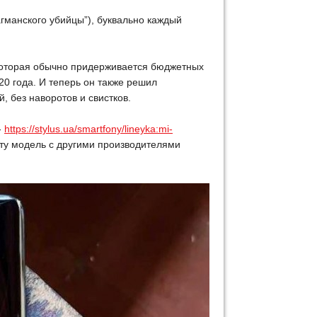
гманского убийцы”), буквально каждый
(которая обычно придерживается бюджетных
0 года. И теперь он также решил
, без наворотов и свистков.
-
https://stylus.ua/smartfony/lineyka:mi-
 эту модель с другими производителями