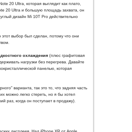
ote 20 Ultra, которая выглядит как плато,
e 20 Ultra и большую площадь захвата, он
руглый дизайн Mi 10T Pro действительно
 этот выбор был сделан, потому что они
твом.
идкостного охлаждения
(плюс графитовая
ыдерживать нагрузки без перегрева. Давайте
дкокристаллической панелью, которая
ного" варианта, так это то, что задняя часть
их можно легко стереть, но я бы хотел
ий раз, когда он поступает в продажу).
ских дисплеев. Над iPhone XR от Apple