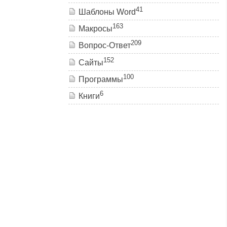
41
Шаблоны Word
163
Макросы
209
Вопрос-Ответ
152
Сайты
100
Программы
6
Книги