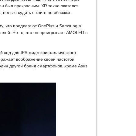
 он был прекрасным. XR также оказался
 нельзя судить о книге по обложке.
му, что предлагают OnePlus и Samsung в
сплей. Но то, что он проигрывает AMOLED в
й ход для IPS-жидкокристаллического
оражает воображение своей частотой
 один другой бренд смартфонов, кроме Asus