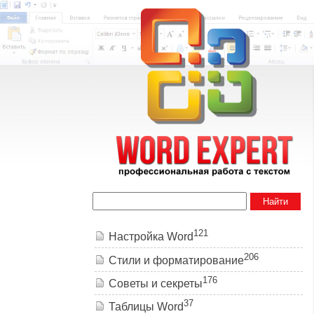
Найти
121
Настройка Word
206
Стили и форматирование
176
Советы и cекреты
37
Таблицы Word