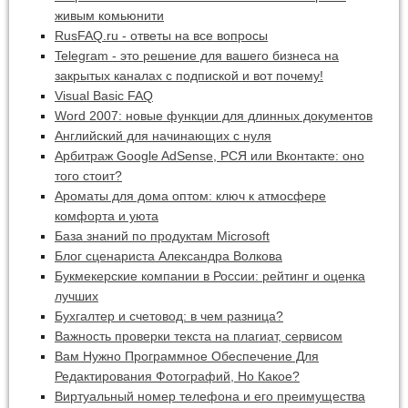
живым комьюнити
RusFAQ.ru - ответы на все вопросы
Telegram - это решение для вашего бизнеса на
закрытых каналах с подпиской и вот почему!
Visual Basic FAQ
Word 2007: новые функции для длинных документов
Английский для начинающих с нуля
Арбитраж Google AdSense, РСЯ или Вконтакте: оно
того стоит?
Ароматы для дома оптом: ключ к атмосфере
комфорта и уюта
База знаний по продуктам Microsoft
Блог сценариста Александра Волкова
Букмекерские компании в России: рейтинг и оценка
лучших
Бухгалтер и счетовод: в чем разница?
Важность проверки текста на плагиат, сервисом
Вам Нужно Программное Обеспечение Для
Редактирования Фотографий, Но Какое?
Виртуальный номер телефона и его преимущества