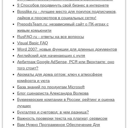
9 Способов продвинуть свой бизнес в интернете
Bosslike.ru - лучшее место для покупок подписчиков,
лайков и просмотров в социальных сетях!
PrepodsTeam.ru: независимый сайт о ПК-играх с
живым комьюнити
RusFAQ.ru - ответы на все вопросы
Visual Basic FAQ
Word 2007: новые функции для длинных документов
Английский для начинающих с нуля
Арбитраж Google AdSense, РСЯ или Вконтакте: оно
того стоит?
Ароматы для дома оптом: ключ к атмосфере
комфорта и уюта
База знаний по продуктам Microsoft
Блог сценариста Александра Волкова
Букмекерские компании в России: рейтинг и оценка
лучших
Бухгалтер и счетовод: в чем разница?
Важность проверки текста на плагиат, сервисом
Вам Нужно Программное Обеспечение Для