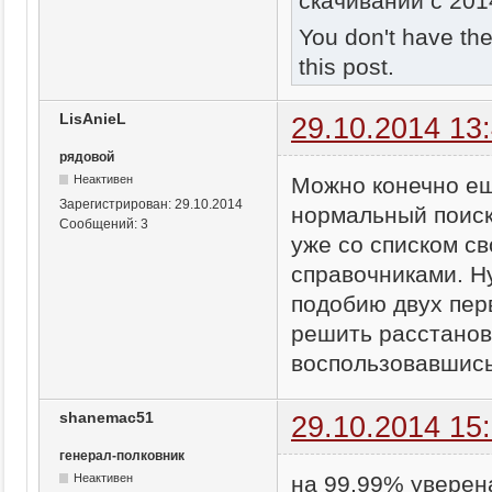
скачиваний с 201
You don't have th
this post.
LisAnieL
29.10.2014 13
рядовой
Можно конечно ещ
Неактивен
Зарегистрирован:
29.10.2014
нормальный поиск
Сообщений:
3
уже со списком св
справочниками. Н
подобию двух пер
решить расстанов
воспользовавшись
shanemac51
29.10.2014 15
генерал-полковник
на 99,99% уверена
Неактивен