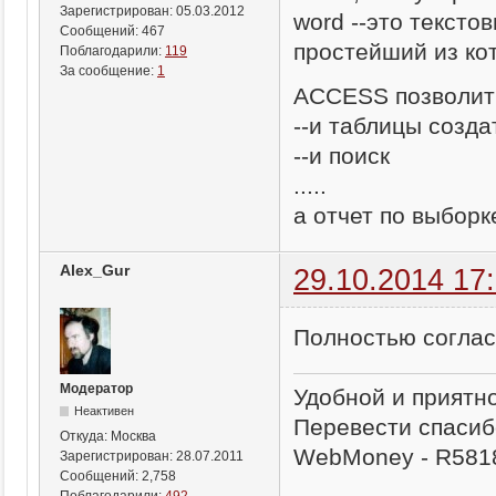
Зарегистрирован:
05.03.2012
word --это тексто
Сообщений:
467
простейший из к
Поблагодарили:
119
За сообщение:
1
ACCESS позволит
--и таблицы созда
--и поиск
.....
а отчет по выбор
Alex_Gur
29.10.2014 17
Полностью согла
Модератор
Удобной и приятн
Неактивен
Перевести спасиб
Откуда:
Москва
WebMoney - R581
Зарегистрирован:
28.07.2011
Сообщений:
2,758