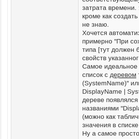
затрата времени.
кроме как создать
не знаю.
Хочется автоматиз
примерно "При со
типа [тут должен 
свойств указанног
Самое идеальное 
список с
деревом
(SystemName)" или
DisplayName | Sy
дереве появлялся
названиями "Disp
(можно как табли
значения в списке
Ну а самое просто