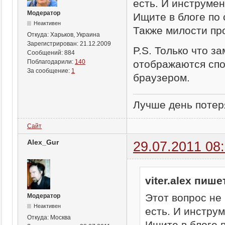
есть. И инструмен
Модератор
Ищите в блоге по 
Неактивен
Также милости пр
Откуда:
Харьков, Украина
Зарегистрирован:
21.12.2009
P.S. Только что за
Сообщений:
884
отображаются спо
Поблагодарили:
140
За сообщение:
1
браузером.
Лучше день потеря
Сайт
Alex_Gur
29.07.2011 08
viter.alex пише
Этот вопрос не
Модератор
Неактивен
есть. И инструм
Откуда:
Москва
Ищите в блоге п