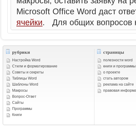
макросы, оставить заявку на 
Microsoft Office Word даст отв
ячейки
. Для общих вопросов 
рубрики
страницы
Настройка Word
полезности word
Стили и форматирование
книги и программы
Советы и cекреты
о проекте
Таблицы Word
стать автором
Шаблоны Word
реклама на сайте
Макросы
правовая информ
Вопрос-Ответ
Сайты
Программы
Книги