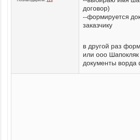
договор)
--формируется до
заказчику
в другой раз фор
или ооо Шапокляк
документы ворда ф