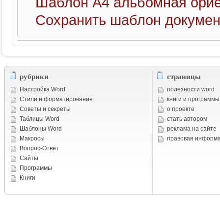
Шаблон А4 альбомная ори
Сохранить шаблон докумен
рубрики
страницы
Настройка Word
полезности word
Стили и форматирование
книги и программы
Советы и cекреты
о проекте
Таблицы Word
стать автором
Шаблоны Word
реклама на сайте
Макросы
правовая информ
Вопрос-Ответ
Сайты
Программы
Книги