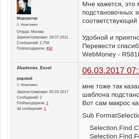
Мне кажется, это
подстановочных з
Модератор
соответствующий
Неактивен
Откуда:
Москва
Удобной и приятн
Зарегистрирован:
28.07.2011
Сообщений:
2,758
Перевести спасиб
Поблагодарили:
492
WebMoney - R581
Akademia_Excel
06.03.2017 07
рядовой
мне тоже так каз
Неактивен
Зарегистрирован:
05.03.2017
шаблона подстано
Сообщений:
2
Вот сам макрос к
Поблагодарили:
1
За сообщение:
1
Sub FormatSelecti
Selection.Find.Cl
Selection.Find.Fo