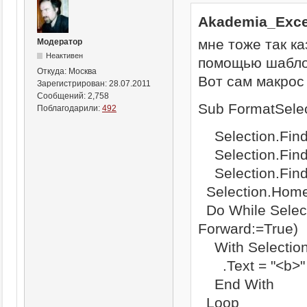
Akademia_Exce
мне тоже так ка
Модератор
Неактивен
помощью шабло
Откуда:
Москва
Вот сам макрос
Зарегистрирован:
28.07.2011
Сообщений:
2,758
Sub FormatSelec
Поблагодарили:
492
Selection.Find
Selection.Find.
Selection.Find
Selection.Home
Do While Select
Forward:=True)
With Selectio
.Text = "<b>" &
End With
Loop