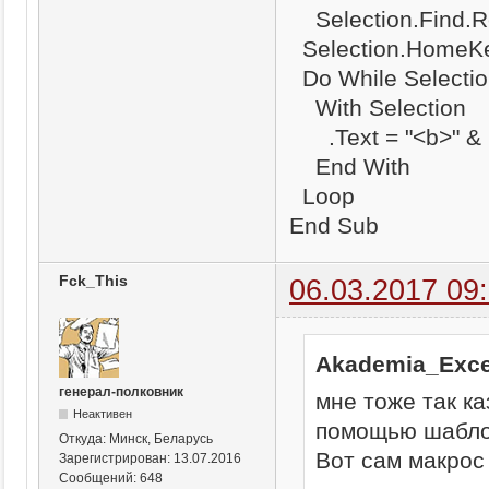
Selection.Find.R
Selection.HomeKe
Do While Selection
With Selection
.Text = "<b>" & S
End With
Loop
End Sub
Fck_This
06.03.2017 09
Akademia_Exce
генерал-полковник
мне тоже так ка
Неактивен
помощью шабло
Откуда:
Минск, Беларусь
Вот сам макрос
Зарегистрирован:
13.07.2016
Сообщений:
648