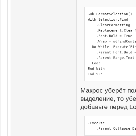
Sub FormatSelection()

With Selection.Find

    .ClearFormatting

    .Replacement.ClearF
    .Font.Bold = True

    .Wrap = wdFindConti
  Do While .Execute(Fin
    .Parent.Font.Bold =
    .Parent.Range.Text 
  Loop

End With

End Sub
Макрос уберёт по
выделение, то убе
добавьте перед Lo
.Execute

    .Parent.Collapse D