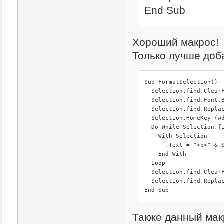
End Sub
Хороший макрос!
Только лучше доб
Sub FormatSelection()

  Selection.find.ClearF
  Selection.find.Font.B
  Selection.find.Replac
  Selection.HomeKey (wd
  Do While Selection.fi
    With Selection

      .Text = "<b>" & S
    End With

  Loop

  Selection.find.ClearF
  Selection.find.Replac
End Sub
Также данный мак