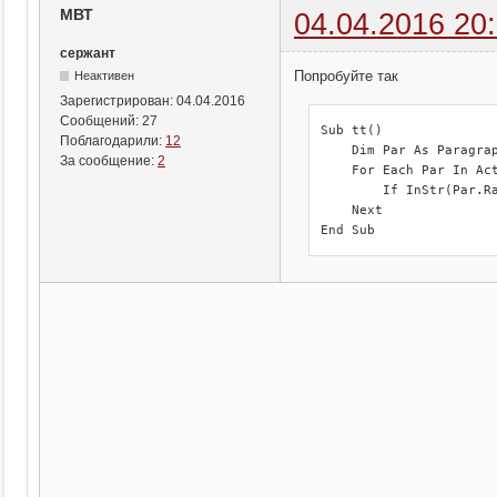
МВТ
04.04.2016 20
сержант
Попробуйте так
Неактивен
Зарегистрирован:
04.04.2016
Сообщений:
27
Sub tt()

Поблагодарили:
12
    Dim Par As Paragrap
За сообщение:
2
    For Each Par In Act
        If InStr(Par.R
    Next

End Sub