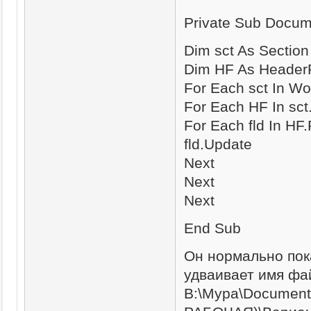
Private Sub Docu
Dim sct As Section
Dim HF As Header
For Each sct In Wo
For Each HF In sct
For Each fld In HF
fld.Update
Next
Next
Next
End Sub
Он нормально пока
удваивает имя фа
B:\Мура\Docume