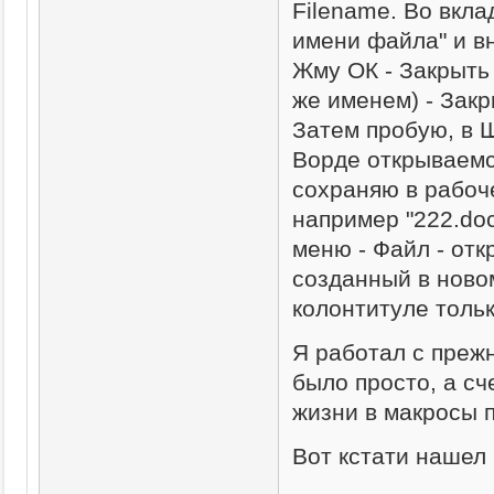
Filename. Во вкла
имени файла" и в
Жму ОК - Закрыть
же именем) - Закр
Затем пробую, в 
Ворде открываемся
сохраняю в рабоч
например "222.doc
меню - Файл - от
созданный в ново
колонтитуле тольк
Я работал с преж
было просто, а сч
жизни в макросы 
Вот кстати нашел