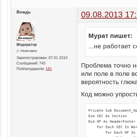
Вождь
09.08.2013 17
Мурат пишет:
...не работает 
Модератор
Неактивен
Зарегистрирован:
07.01.2010
Сообщений:
745
Проблема точно н
Поблагодарили:
181
или поле в поле в
вероятность глюка
Код можно упрост
Private Sub Document_Op
Dim SEC As Section

Dim HF As HeaderFooter

    For Each SEC In Wor
        For Each HF In 