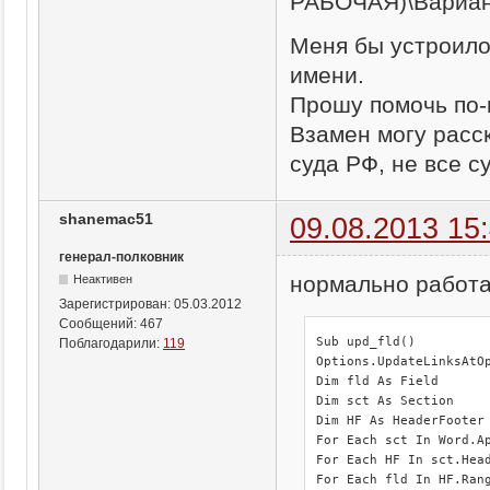
РАБОЧАЯ)\Вариан
Меня бы устроило
имени.
Прошу помочь по-
Взамен могу расс
суда РФ, не все с
shanemac51
09.08.2013 15
генерал-полковник
нормально работа
Неактивен
Зарегистрирован:
05.03.2012
Сообщений:
467
Sub upd_fld()

Поблагодарили:
119
Options.UpdateLinksAtOp
Dim fld As Field

Dim sct As Section

Dim HF As HeaderFooter

For Each sct In Word.Ap
For Each HF In sct.Head
For Each fld In HF.Rang