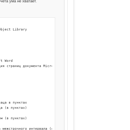
чета ума не хватает.
bject Library

t Word

ия страниц документа Microsoft Word

аца в пунктах

а (в пунктах)

м (в пунктах)

 межстрочного интервала (одинарный)
