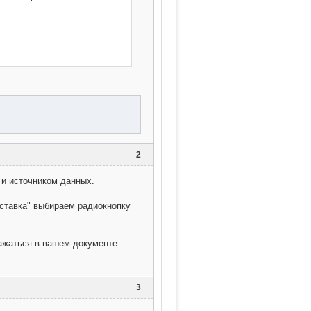
унктах

2
и источником данных.
вставка" выбираем радиокнопку
одером

ражаться в вашем документе.
дбор ячеек

и

enter 'выравнивание в ячейке

3