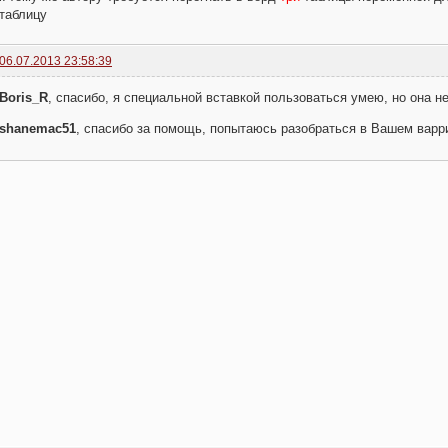
таблицу
      .KeepWithNext = False

      .KeepTogether = False

      .PageBreakBefore = False

06.07.2013 23:58:39
      .NoLineNumber = False

      .Hyphenation = True

Boris_R
, спасибо, я специальной вставкой пользоваться умею, но она н
      .FirstLineIndent = 0 'отступ первой строки в пунктах

shanemac51
, спасибо за помощь, попытаюсь разобраться в Вашем варр
      .OutlineLevel = wdOutlineLevelBodyText

      .CharacterUnitLeftIndent = 0

      .CharacterUnitRightIndent = 0

      .CharacterUnitFirstLineIndent = 0

      .LineUnitBefore = 0

      .LineUnitAfter = 0

      .MirrorIndents = False

      .TextboxTightWrap = wdTightNone

End With

With wdDoc.Range.Font

.Color = wdColorRed

.Size = 12

End With

' форматирование вставленной таблици записанное макрорекодеро
With wdDoc.Tables(1)

.AutoFitBehavior (wdAutoFitWindow) 'автоматический подбор яче
.Rows.HeightRule = wdRowHeightAtLeast

.Rows(1).HeadingFormat = True
