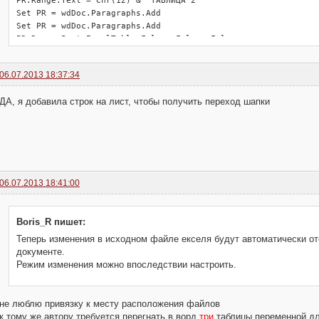
Set PR = wdDoc.Paragraphs.Add

Set PR = wdDoc.Paragraphs.Add

PR.Range.PasteExcelTable False, False, False

wdDoc.Paragraphs.Add

06.07.2013 18:37:34
Excel.Worksheets("ЛИСТ3").Activate

Range("A1:E45").copy 'копируем "Шапку" отчета  в буфер

ДА, я добавила строк на лист, чтобы получить переход шапки
Set PR = wdDoc.Paragraphs.Add

PR.Range.Text = Chr(12) & "ТАБЛИЦА 3"

Set PR = wdDoc.Paragraphs.Add

Set PR = wdDoc.Paragraphs.Add

PR.Range.PasteExcelTable False, False, False 'вставляем из бу
wdDoc.Paragraphs.Add

06.07.2013 18:41:00
'форматирование листа записанное макрорекодером

With wdDoc.Paragraphs.Format

      .LeftIndent = 0

Boris_R пишет:
      .RightIndent = 0 'величина правого отступа абзаца в пун
Теперь изменения в исходном файле екселя будут автоматически о
      .SpaceBefore = 0 'величина отступа после абзаца (в пунк
документе.
      .SpaceBeforeAuto = False

Режим изменения можно впоследствии настроить.
      .SpaceAfter = 0 'величина отступа перед абзацем (в пунк
      .SpaceAfterAuto = False

      .LineSpacingRule = wdLineSpaceSingle 'величина межстроч
не люблю привязку к месту расположения файлов
      .WidowControl = True

к тому же автору требуется перегнать в ворд
три
таблицы переменной дл