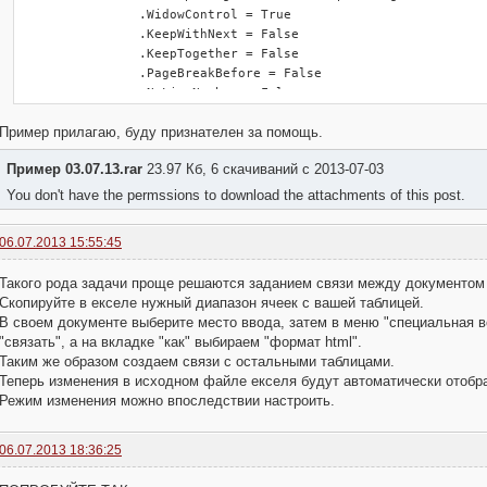
               .WidowControl = True

               .KeepWithNext = False

               .KeepTogether = False

               .PageBreakBefore = False

               .NoLineNumber = False

               .Hyphenation = True

Пример прилагаю, буду признателен за помощь.
               .FirstLineIndent = 0 'отступ первой строки в п
               .OutlineLevel = wdOutlineLevelBodyText

Пример 03.07.13.rar
23.97 Кб, 6 скачиваний с 2013-07-03
               .CharacterUnitLeftIndent = 0

               .CharacterUnitRightIndent = 0

You don't have the permssions to download the attachments of this post.
               .CharacterUnitFirstLineIndent = 0

               .LineUnitBefore = 0

06.07.2013 15:55:45
               .LineUnitAfter = 0

               .MirrorIndents = False

Такого рода задачи проще решаются заданием связи между документом 
               .TextboxTightWrap = wdTightNone

Скопируйте в екселе нужный диапазон ячеек с вашей таблицей.
     End With

В своем документе выберите место ввода, затем в меню "специальная 
"связать", а на вкладке "как" выбираем "формат html".
     ' форматирование вставленной таблици записанное макрорек
Таким же образом создаем связи с остальными таблицами.
     With wdDoc.Tables(1)

Теперь изменения в исходном файле екселя будут автоматически отоб
        .AutoFitBehavior (wdAutoFitWindow) 'автоматический по
Режим изменения можно впоследствии настроить.
        .Rows.HeightRule = wdRowHeightAtLeast

        .Rows.Height = CentimetersToPoints(0.4) 'высота строк
        .Range.Cells.VerticalAlignment = wdCellAlignVerticalC
06.07.2013 18:36:25
     End With
