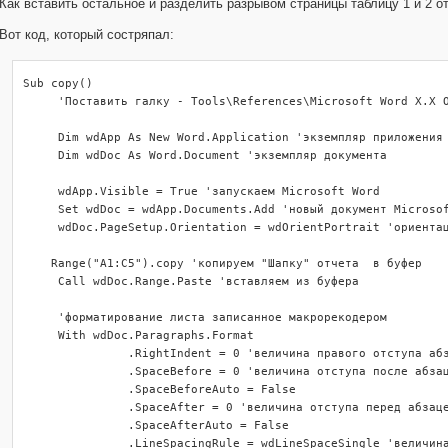
Как вставить остальное и разделить разрывом страницы таблицу 1 и 2 от
Вот код, который состряпал:
Sub copy()

     'Поставить галку - Tools\References\Microsoft Word X.X O
     Dim wdApp As New Word.Application 'экземпляр приложения

     Dim wdDoc As Word.Document 'экземпляр документа

     wdApp.Visible = True 'запускаем Microsoft Word

     Set wdDoc = wdApp.Documents.Add 'новый документ Microsof
     wdDoc.PageSetup.Orientation = wdOrientPortrait 'ориентац
    Range("A1:C5").copy 'копируем "Шапку" отчета  в буфер

     Call wdDoc.Range.Paste 'вставляем из буфера

     'форматирование листа записанное макрорекодером

     With wdDoc.Paragraphs.Format

               .RightIndent = 0 'величина правого отступа абз
               .SpaceBefore = 0 'величина отступа после абзац
               .SpaceBeforeAuto = False

               .SpaceAfter = 0 'величина отступа перед абзаце
               .SpaceAfterAuto = False

               .LineSpacingRule = wdLineSpaceSingle 'величина