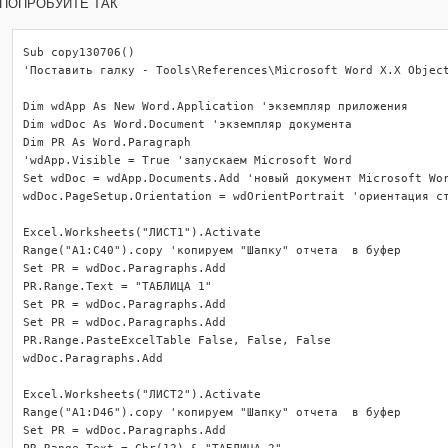
ПОПРОБУЙТЕ ТАК
     Application.CutCopyMode = False 'очистить буфер обмена

     wdApp.Activate 'активируем окно Microsoft Word

Sub copy130706()

End Sub
'Поставить галку - Tools\References\Microsoft Word X.X Object
Dim wdApp As New Word.Application 'экземпляр приложения

Dim wdDoc As Word.Document 'экземпляр документа

Dim PR As Word.Paragraph

'wdApp.Visible = True 'запускаем Microsoft Word

Set wdDoc = wdApp.Documents.Add 'новый документ Microsoft Wor
wdDoc.PageSetup.Orientation = wdOrientPortrait 'ориентация ст
Excel.Worksheets("ЛИСТ1").Activate

Range("A1:C40").copy 'копируем "Шапку" отчета  в буфер

Set PR = wdDoc.Paragraphs.Add

PR.Range.Text = "ТАБЛИЦА 1"

Set PR = wdDoc.Paragraphs.Add

Set PR = wdDoc.Paragraphs.Add

PR.Range.PasteExcelTable False, False, False

wdDoc.Paragraphs.Add

Excel.Worksheets("ЛИСТ2").Activate

Range("A1:D46").copy 'копируем "Шапку" отчета  в буфер

Set PR = wdDoc.Paragraphs.Add

PR.Range.Text = Chr(12) & "ТАБЛИЦА 2"
