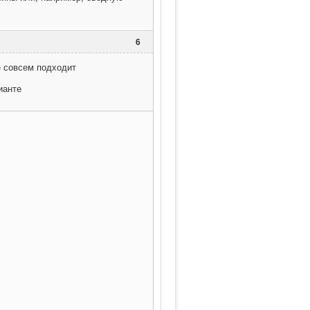
6
е совсем подходит
ианте
м

ек
