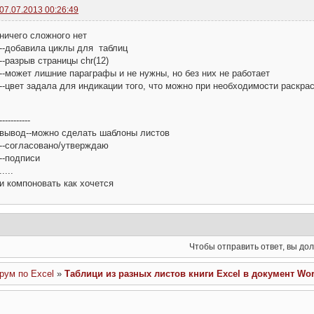
.Rows.Height = 10 * 72 / 25.4   ''10MM ДЛЯ ПРОВЕРКИ ПЕРЕНОСА 
07.07.2013 00:26:49
'CentimetersToPoints(0.4) 'высота строки

.Range.Cells.VerticalAlignment = wdCellAlignVerticalCenter 'в
ничего сложного нет
End With

--добавила циклы для таблиц
With wdDoc.Tables(2)

--разрыв страницы chr(12)
.AutoFitBehavior (wdAutoFitWindow) 'автоматический подбор яче
--может лишние параграфы и не нужны, но без них не работает
.Rows.HeightRule = wdRowHeightAtLeast

--цвет задала для индикации того, что можно при необходимости раскрас
.Rows(1).HeadingFormat = True

.Rows.Height = 10 * 72 / 25.4

'CentimetersToPoints(0.4) 'высота строки

-----------
.Range.Cells.VerticalAlignment = wdCellAlignVerticalCenter 'в
вывод--можно сделать шаблоны листов
End With

--согласовано/утверждаю
With wdDoc.Tables(3)

--подписи
.AutoFitBehavior (wdAutoFitWindow) 'автоматический подбор яче
.....
.Rows.HeightRule = wdRowHeightAtLeast

и компоновать как хочется
.Rows(1).HeadingFormat = True

.Rows.Height = 10 * 72 / 25.4

'CentimetersToPoints(0.4) 'высота строки

.Range.Cells.VerticalAlignment = wdCellAlignVerticalCenter 'в
End With

Чтобы отправить ответ, вы д
Application.CutCopyMode = False 'очистить буфер обмена

wdApp.Visible = True

ум по Excel
»
Таблици из разных листов книги Excel в документ Wo
wdApp.Activate 'активируем окно Microsoft Word

End Sub