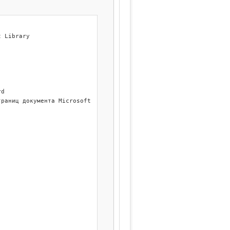
 Library

d

раниц документа Microsoft Word
