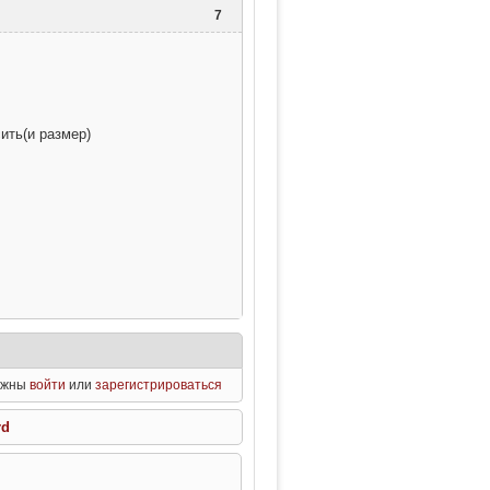
ШАПКИ

7
ыравнивание в ячейке

ек

ить(и размер)
ыравнивание в ячейке

ек

ыравнивание в ячейке

олжны
войти
или
зарегистрироваться
rd