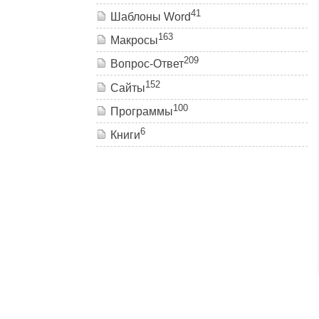
41
Шаблоны Word
163
Макросы
209
Вопрос-Ответ
152
Сайты
100
Программы
6
Книги