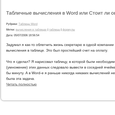
Табличные вычисления в Word или Cтоит ли о
Рубрики:
Таблицы Word
Метки:
вычисления в таблицах
|
таблицы
|
формулы
Дата:
05/07/2006 18:56:54
Задумал я как-то облегчить жизнь секретарю в одной компании
вычисления в таблице. Это был простейший счет на оплату.
Что я сделал? Я нарисовал таблицу, в которой были необходи
(умножение) этих данных следовало вывести в соседней ячейке
бы минуту. А в Word-е я раньше никогда никаких вычислений н
была эта задача.
Читать полностью