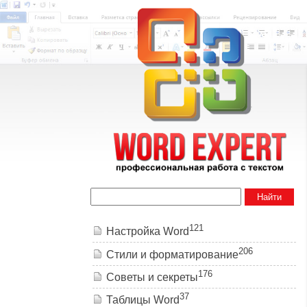
Найти
121
Настройка Word
206
Стили и форматирование
176
Советы и cекреты
37
Таблицы Word