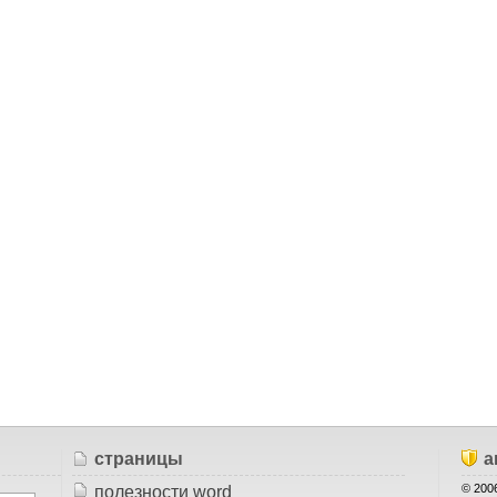
страницы
а
© 2006
полезности word