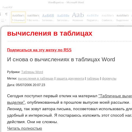
вычисления в таблицах
Подписаться на эту метку по RSS
И снова о вычислениях в таблицах Word
Рубрики:
Таблицы Word
Метки:
вычисления в таблицах
|
защита документа
|
таблицы
|
формулы
Дата:
05/07/2006 20:07:23
Сегодня поступил первый отклик на материал
"Табличные вычи
выделки"
, опубликованный в прошлом выпуске моей рассылки.
Леонид, так зовут автора письма, посоветовал использовать дл
удобный и интересный. Я постараюсь изложить этот способ на
действия. Они не сложны.
Читать полностью