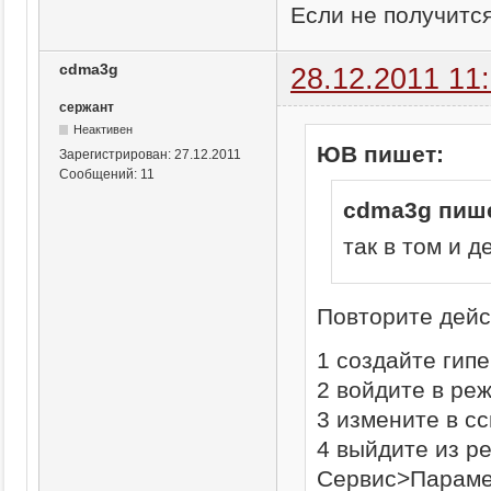
Если не получитс
cdma3g
28.12.2011 11
сержант
Неактивен
ЮВ пишет:
Зарегистрирован:
27.12.2011
Сообщений:
11
cdma3g пише
так в том и д
Повторите дейс
1 создайте гип
2 войдите в ре
3 измените в с
4 выйдите из р
Сервис>Параме