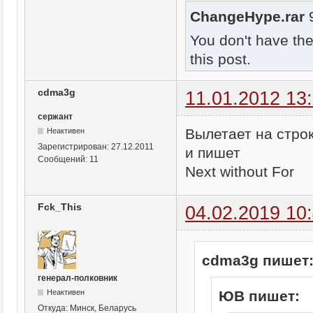
ChangeHype.rar
9
You don't have th
this post.
cdma3g
11.01.2012 13
сержант
Вылетает на строк
Неактивен
Зарегистрирован:
27.12.2011
и пишет
Сообщений:
11
Next without For
Fck_This
04.02.2019 10
cdma3g пишет
генерал-полковник
Неактивен
ЮВ пишет:
Откуда:
Минск, Беларусь