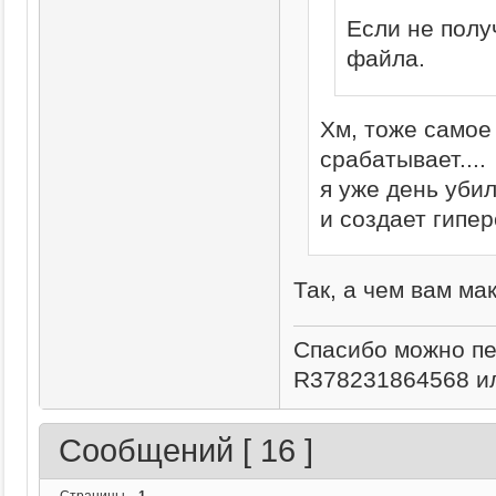
Если не полу
файла.
Хм, тоже самое
срабатывает....
я уже день уби
и создает гипе
Так, а чем вам ма
Спасибо можно п
R378231864568 ил
Сообщений [ 16 ]
Страницы
1