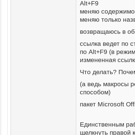
Alt+F9
меняю содержимое
меняю только наз
возвращаюсь в об
ссылка ведет по с
по Alt+F9 (в режи
измененная ссылк
Что делать? Поче
(а ведь макросы 
способом)
пакет Microsoft Of
Единственным ра
щелкнуть правой 