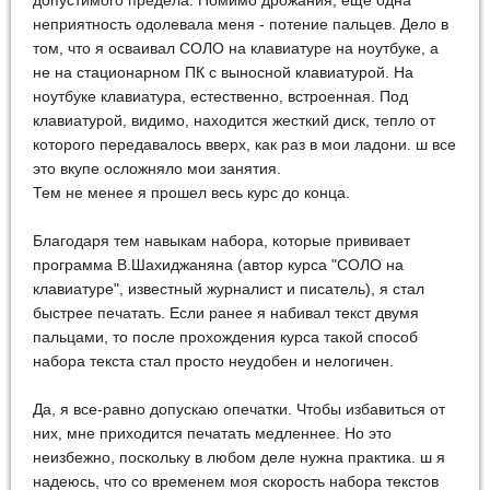
допустимого предела. Помимо дрожания, еще одна
неприятность одолевала меня - потение пальцев. Дело в
том, что я осваивал СОЛО на клавиатуре на ноутбуке, а
не на стационарном ПК с выносной клавиатурой. На
ноутбуке клавиатура, естественно, встроенная. Под
клавиатурой, видимо, находится жесткий диск, тепло от
которого передавалось вверх, как раз в мои ладони. ш все
это вкупе осложняло мои занятия.
Тем не менее я прошел весь курс до конца.
Благодаря тем навыкам набора, которые прививает
программа В.Шахиджаняна (автор курса "СОЛО на
клавиатуре", известный журналист и писатель), я стал
быстрее печатать. Если ранее я набивал текст двумя
пальцами, то после прохождения курса такой способ
набора текста стал просто неудобен и нелогичен.
Да, я все-равно допускаю опечатки. Чтобы избавиться от
них, мне приходится печатать медленнее. Но это
неизбежно, поскольку в любом деле нужна практика. ш я
надеюсь, что со временем моя скорость набора текстов