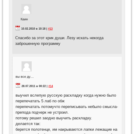
Каин
10.02.2010 в 10:18 |
#13
Спасибо за этот крик души. Лезу искать некогда
заброшенную программу
вы все ду....
28.07.2011 в 00:22 |
#14
выучил вслепую русскую раскладку когда нужно было
перепечатать 5 лаб по обж
перепечатать потомучто переписывать небыло смысла-
препода подчерк не устроил.
потому решил заодно выучить раскладку.
делается так:
берется полотенце, им накрываются лапки лежащие на