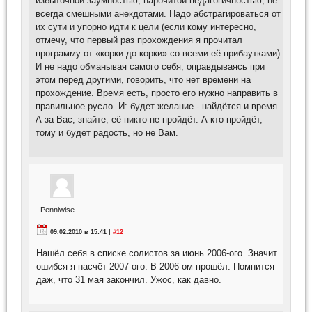
избыточной заумностью, нарочитой педагогичностью, не
всегда смешными анекдотами. Надо абстрагироваться от
их сути и упорно идти к цели (если кому интересно,
отмечу, что первый раз прохождения я прочитал
программу от «корки до корки» со всеми её прибаутками).
И не надо обманывая самого себя, оправдываясь при
этом перед другими, говорить, что нет времени на
прохождение. Время есть, просто его нужно направить в
правильное русло. И: будет желание - найдётся и время.
А за Вас, знайте, её никто не пройдёт. А кто пройдёт,
тому и будет радость, но не Вам.
Penniwise
09.02.2010 в 15:41 |
#12
Нашёл себя в списке солистов за июнь 2006-ого. Значит
ошибся я насчёт 2007-ого. В 2006-ом прошёл. Помнится
даж, что 31 мая закончил. Ужос, как давно.