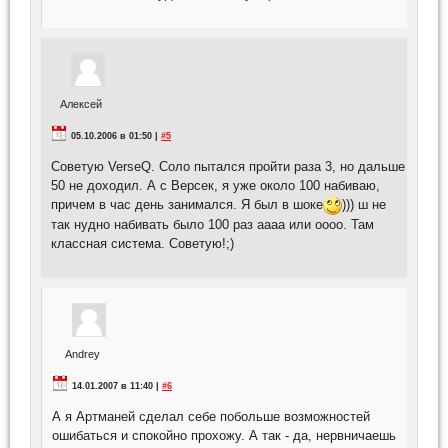
Алексей
05.10.2006 в 01:50 |
#5
Советую VerseQ. Соло пытался пройти раза 3, но дальше
50 не доходил. А с Версек, я уже около 100 набиваю,
причем в час день занимался. Я был в шоке
))) ш не
так нудно набивать было 100 раз аааа или оооо. Там
классная система. Советую!;)
Andrey
14.01.2007 в 11:40 |
#6
А я Артманей сделал себе побольше возможностей
ошибаться и спокойно прохожу. А так - да, нервничаешь