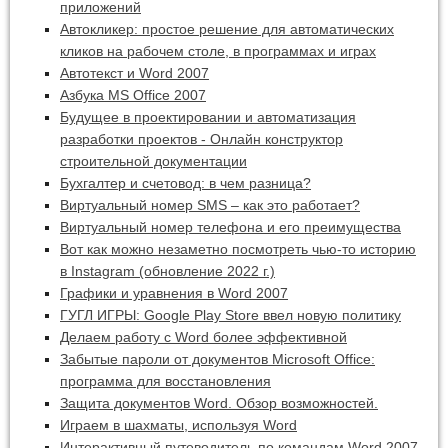
приложений
Автокликер: простое решение для автоматических
кликов на рабочем столе, в программах и играх
Автотекст и Word 2007
Азбука MS Office 2007
Будущее в проектировании и автоматизация
разработки проектов - Онлайн конструктор
строительной документации
Бухгалтер и счетовод: в чем разница?
Виртуальный номер SMS – как это работает?
Виртуальный номер телефона и его преимущества
Вот как можно незаметно посмотреть чью-то историю
в Instagram (обновление 2022 г.)
Графики и уравнения в Word 2007
ГУГЛ ИГРЫ: Google Play Store ввел новую политику
Делаем работу с Word более эффективной
Забытые пароли от документов Microsoft Office:
программа для восстановления
Защита документов Word. Обзор возможностей.
Играем в шахматы, используя Word
Интерактивный путеводитель по командам Word 2007