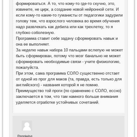
формироваться. А то, что кому-то где-то скучно, это,
извините, не цирк, а создание новой нейронной сети. И
если кому-то какие-то гуманисты от педагогики задурили
голову тем, что взрослого человека во время обучения
надо развлекать как дебила или как трехлетку, то я
глубоко соболезную.
Программа ставит себе задачу сформировать навык и
она ее выполняет.
За неделю навык набора 10 пальцами вслепую не может
быть сформирован, потому что мозг банально не может
сформировать необходимые связи - учите физиологию,
пожалуйста.
При этом, сама программа СОЛО существенно отстает
от одной из прог для маков (та, правда, есть только для
английского) - названия которой я не помню.
Преимущество той проги (по сравнению с СОЛО, ессно)
заключается в том, что там намного больше внимания
уделяется отработке устойчивых сочетаний.
Penniwise