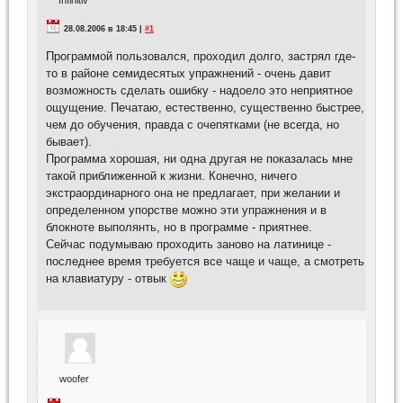
Infinitiv
28.08.2006 в 18:45 |
#1
Программой пользовался, проходил долго, застрял где-
то в районе семидесятых упражнений - очень давит
возможность сделать ошибку - надоело это неприятное
ощущение. Печатаю, естественно, существенно быстрее,
чем до обучения, правда с очепятками (не всегда, но
бывает).
Программа хорошая, ни одна другая не показалась мне
такой приближенной к жизни. Конечно, ничего
экстраординарного она не предлагает, при желании и
определенном упорстве можно эти упражнения и в
блокноте выполянть, но в программе - приятнее.
Сейчас подумываю проходить заново на латинице -
последнее время требуется все чаще и чаще, а смотреть
на клавиатуру - отвык
woofer