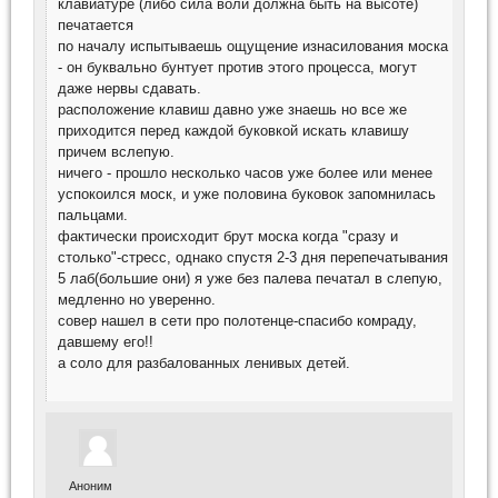
клавиатуре (либо сила воли должна быть на высоте)
печатается
по началу испытываешь ощущение изнасилования моска
- он буквально бунтует против этого процесса, могут
даже нервы сдавать.
расположение клавиш давно уже знаешь но все же
приходится перед каждой буковкой искать клавишу
причем вслепую.
ничего - прошло несколько часов уже более или менее
успокоился моск, и уже половина буковок запомнилась
пальцами.
фактически происходит брут моска когда "сразу и
столько"-стресс, однако спустя 2-3 дня перепечатывания
5 лаб(большие они) я уже без палева печатал в слепую,
медленно но уверенно.
совер нашел в сети про полотенце-спасибо комраду,
давшему его!!
а соло для разбалованных ленивых детей.
Аноним