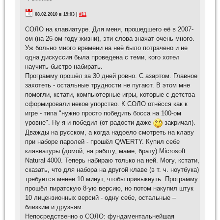
08.02.2010 в 19:03 |
#11
СОЛО на клавиатуре. Для меня, прошедшего её в 2007-
ом (на 26-ом году жизни), эти слова значат очень много.
Уж больно много времени на неё было потрачено и не
одна дискуссия была проведена с теми, кого хотел
научить быстро набирать.
Программу прошёл за 30 дней ровно. С азартом. Главное
захотеть - остальные трудности не пугают. В этом мне
помогли, кстати, компьютерные игры, которые с детства
сформировали некое упорство. К СОЛО отнёсся как к
игре - типа "нужно просто победить босса на 100-ом
уровне". Ну я и победил (от радости даже
закричал).
Дважды на русском, а когда надоело смотреть на клаву
при наборе паролей - прошёл QWERTY. Купил себе
клавиатуры (домой, на работу, маме, брату) Microsoft
Natural 4000. Теперь набираю только на ней. Могу, кстати,
сказать, что для набора на другой клаве (в т. ч. ноутбука)
требуется менее 10 минут, чтобы привыкнуть. Программу
прошёл пиратскую 8-ую версию, но потом накупил штук
10 лицензионных версий - одну себе, остальные –
близким и друзьям.
Непосредственно о СОЛО: фундаментальнейшая