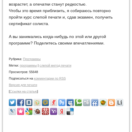
возрастет, а опечатки станут редкостью.
Чтобы это время приблизить, я собираюсь повторно
пройти курс слепой печати и, сдав экзамен, получить
сертификат солиста.
А вы занимались когда-нибудь по этой или другой
программе? Поделитесь своими впечатлениями.
Рубрика:
Программы
Метки:
программы
|
слепой метод печати
Просмотров:
55648
Подписаться на
комментарии по RSS
Версия для печати
[
Ссылки на статью
]