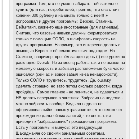
программа. Тем, кто не умеет набирать - обязательно
купить (для нас, потребителей, приятно, что она стоит
копейки 300 рублей) и начинать только с неё!!! Я
испробовал и другие программы: Версек, Стамина,
Бейбитайп, какие-то ещё иностранные (для латиницы).
Считаю, что базовые навыки должны формироваться
только с помощью СОЛО, а шлифовать скорость на
других программах. Например, это интересно делать с
помощью Версек с её семантическим подходом. На
Стамине, например, прошёл за один день (!) все уроки по
раскладке Dvorak. Но за месяц работы так и не вышел на
желаемую скорость и забывая расположение букв часто
ошибался (сейчас и вовсе забыл из-за ненадобности).
Только СОЛО и трудитесь, трудитесь. Да, ошибку
сделать страшно, но зато потом сколько радости, когда
пройдёшь! Самое главное - не лениться, не сдаваться и
НЕ делать перерывов в занятиях. Забросив на неделю -
можно забросить вообще. Ведь за неделю не
сформировавшийся навык утрачивается, что осложняет
прохождение дальнейших занятий, что опять-таки
приводит к "забрасыванию" прохождения программы.
Есть у программы и минусы: это вездесущий
Шахиджанян со своими банальными советами,