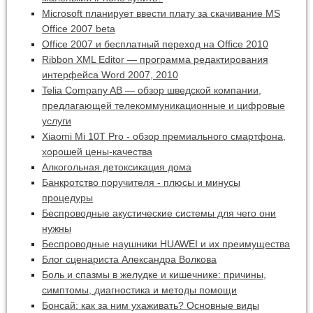
Microsoft планирует ввести плату за скачивание MS
Office 2007 beta
Office 2007 и бесплатный переход на Office 2010
Ribbon XML Editor — программа редактирования
интерфейса Word 2007, 2010
Telia Company AB — обзор шведской компании,
предлагающей телекоммуникационные и цифровые
услуги
Xiaomi Mi 10T Pro - обзор премиального смартфона,
хорошей цены-качества
Алкогольная детоксикация дома
Банкротство поручителя - плюсы и минусы
процедуры
Беспроводные акустические системы для чего они
нужны
Беспроводные наушники HUAWEI и их преимущества
Блог сценариста Александра Волкова
Боль и спазмы в желудке и кишечнике: причины,
симптомы, диагностика и методы помощи
Бонсай: как за ним ухаживать? Основные виды