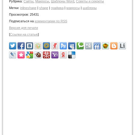
Рубрика:
Сайты
,
Макросы
,
Шаблоны Word
,
Советы и cекреты
Метки:
inlineshape
|
shape
|
графика
|
макросы
|
шаблоны
Просмотров:
25431
Подписаться на
комментарии по RSS
Версия для печати
[
Ссылки на статью
]