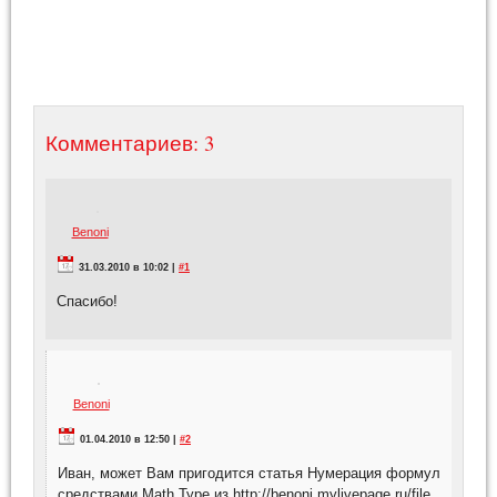
Комментариев: 3
Benoni
31.03.2010 в 10:02 |
#1
Спасибо!
Benoni
01.04.2010 в 12:50 |
#2
Иван, может Вам пригодится статья Нумерация формул
средствами Math Type из http://benoni.mylivepage.ru/file