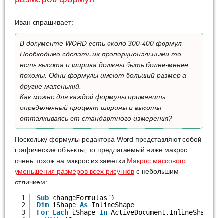
Иван спрашивает:
В документе WORD есть около 300-400 формул.
Необходимо сделать их пропорциональными то
есть высота и ширина должны быть более-менее
похожы. Одни формулы имеют больший размер а
другие маленький.
Как можно для каждой формулы применить
определенный процент ширины и высоты
отталкиваясь от стандартного измерения?
Поскольку формулы редактора Word представляют собой
графические объекты, то предлагаемый ниже макрос
очень похож на макрос из заметки
Макрос массового
уменьшения размеров всех рисунков
с небольшим
отличием:
1
Sub
changeFormulas()
2
Dim
iShape 
As
InlineShape
3
For
Each
iShape 
In
ActiveDocument.InlineShapes