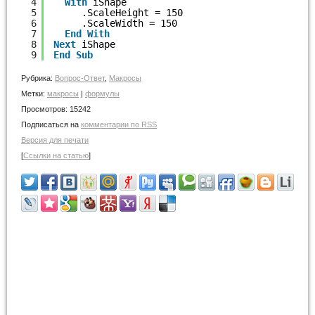
4
With
iShape
5
.ScaleHeight = 150
6
.ScaleWidth = 150
7
End
With
8
Next
iShape
9
End
Sub
Рубрика:
Вопрос-Ответ
,
Макросы
Метки:
макросы
|
формулы
Просмотров:
15242
Подписаться на
комментарии по RSS
Версия для печати
[
Ссылки на статью
]