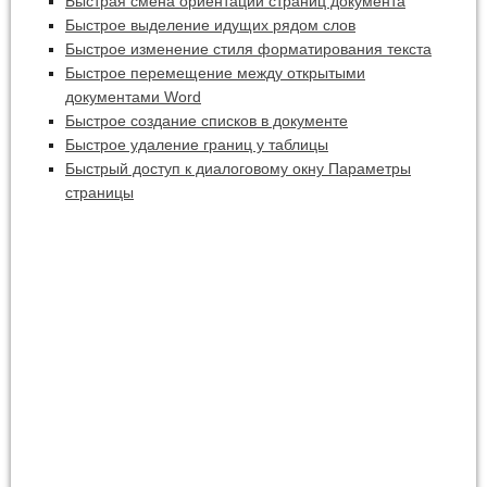
Быстрая смена ориентации страниц документа
Быстрое выделение идущих рядом слов
Быстрое изменение стиля форматирования текста
Быстрое перемещение между открытыми
документами Word
Быстрое создание списков в документе
Быстрое удаление границ у таблицы
Быстрый доступ к диалоговому окну Параметры
страницы