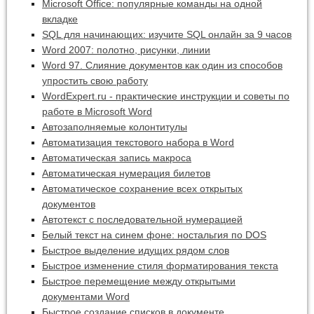
Microsoft Office: популярные команды на одной
вкладке
SQL для начинающих: изучите SQL онлайн за 9 часов
Word 2007: полотно, рисунки, линии
Word 97. Слияние документов как один из способов
упростить свою работу
WordExpert.ru - практические инструкции и советы по
работе в Microsoft Word
Автозаполняемые колонтитулы
Автоматизация текстового набора в Word
Автоматическая запись макроса
Автоматическая нумерация билетов
Автоматическое сохранение всех открытых
документов
Автотекст с последовательной нумерацией
Белый текст на синем фоне: ностальгия по DOS
Быстрое выделение идущих рядом слов
Быстрое изменение стиля форматирования текста
Быстрое перемещение между открытыми
документами Word
Быстрое создание списков в документе