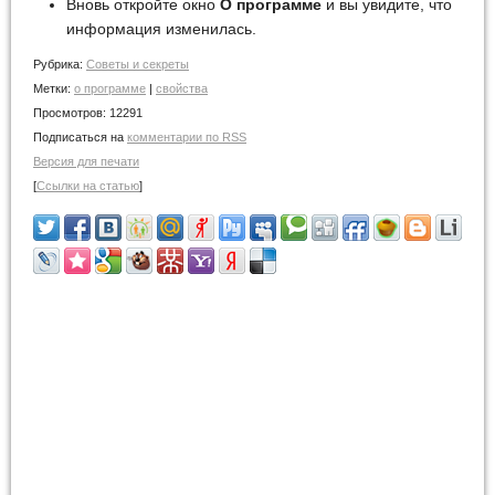
Вновь откройте окно
О программе
и вы увидите, что
информация изменилась.
Рубрика:
Советы и cекреты
Метки:
о программе
|
свойства
Просмотров:
12291
Подписаться на
комментарии по RSS
Версия для печати
[
Ссылки на статью
]