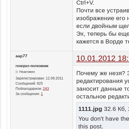
Ctrl+V.
Почти все устраив
изображение его н
если двойным щел
Эх, теперь бы еще
кажется в Ворде 
aap77
10.01.2012 18
генерал-полковник
Почему же незя? З
Неактивен
Зарегистрирован:
12.09.2011
редактирования ус
Сообщений:
925
заносит данные т
Поблагодарили:
243
За сообщение:
1
остальное редактир
1111.jpg
32.6 Кб,
You don't have th
this post.