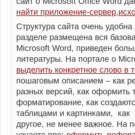
сайт о Microsoft Office Word да
найти приложение-сервер,исх
Структура сайта очень удобна 
разделе размещена вся базов
Microsoft Word, приведен бол
литературы. На портале о Micr
выделить конкретное слово в т
пошаговым описанием – как р
разных версий, как оформить т
форматирование, как создаютс
таблицами и картинками, как
другое, не менее важное. На по
узнаете про:
оформить рефера